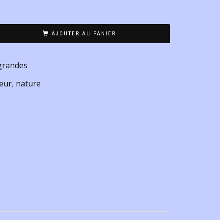
AJOUTER AU PANIER
grandes
leur
,
nature