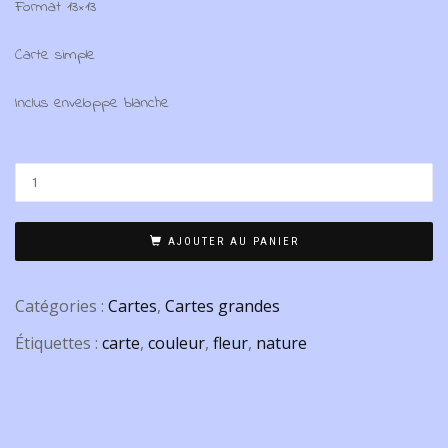
Format 13×13
Carte simple
Inclus enveloppe blanche
AJOUTER AU PANIER
Catégories :
Cartes
,
Cartes grandes
Étiquettes :
carte
,
couleur
,
fleur
,
nature