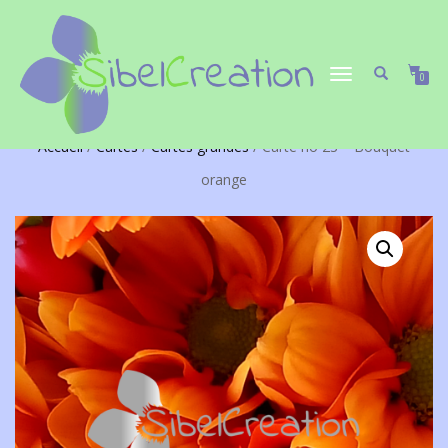
DÉPLIER/REPLIER
0
LA
NAVIGATION
Accueil
/
Cartes
/
Cartes grandes
/ Carte no 23 – Bouquet
orange