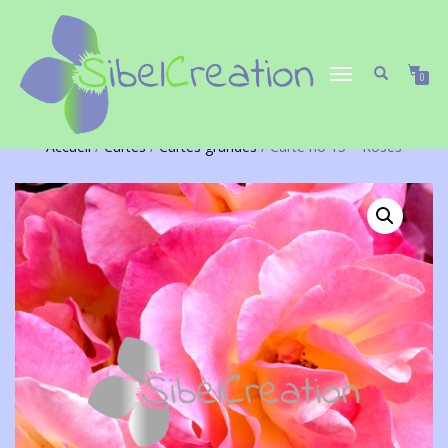
DÉPLIER/REPLIER
0
LA
NAVIGATION
Accueil
/
Cartes
/
Cartes grandes
/ Carte no 15 – Roses