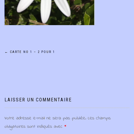
Navigation
←
CARTE NO 1 – 2 POUR 1
de
l’article
LAISSER UN COMMENTAIRE
Votre adresse e-mail ne sera pas publiée.
Les champs
obligatoires sont indiqués avec
*