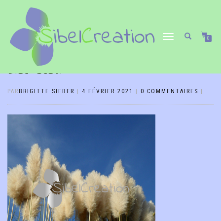
DÉPLIER/REPLIER
0
LA
NAVIGATION
CIEL BLEU
PAR
BRIGITTE SIEBER
|
4 FÉVRIER 2021
|
0 COMMENTAIRES
|