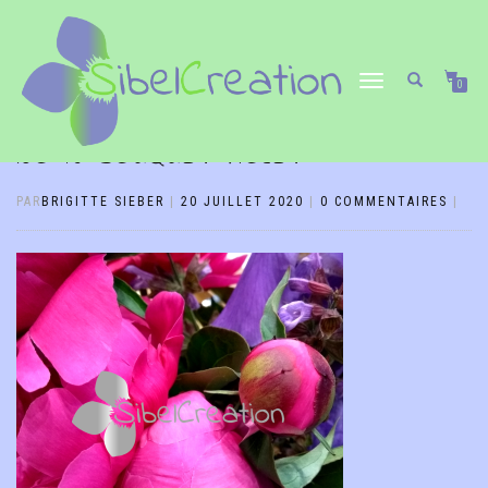
DÉPLIER/REPLIER
0
LA
NAVIGATION
NO 18 BOUQUET VIOLET
PAR
BRIGITTE SIEBER
|
20 JUILLET 2020
|
0 COMMENTAIRES
|