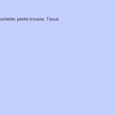
pochette
,
petite trousse
,
Tissus