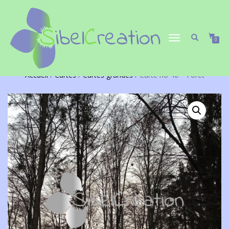
DÉPLIER/REPLIER
0
LA
NAVIGATION
Accueil
/
Cartes
/
Cartes grandes
/ Carte no 46 – Forêt