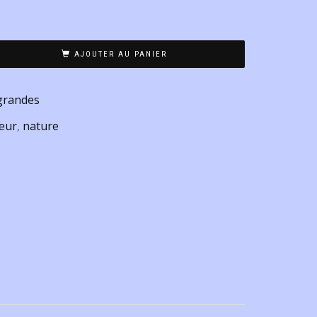
AJOUTER AU PANIER
grandes
leur
,
nature