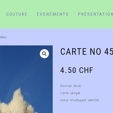
COUTURE
EVENEMENTS
PRÉSENTATIO
bleu
CARTE NO 45
4.50
CHF
Format 13×13
Carte simple
Inclus enveloppe blanche