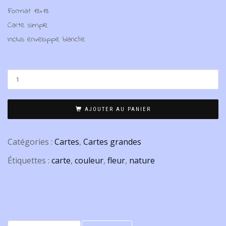
Format 13×13
Carte simple
Inclus enveloppe blanche
AJOUTER AU PANIER
Catégories :
Cartes
,
Cartes grandes
Étiquettes :
carte
,
couleur
,
fleur
,
nature