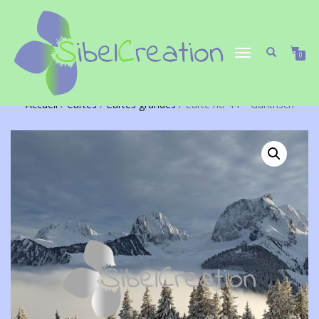
DÉPLIER/REPLIER
0
LA
NAVIGATION
Accueil
/
Cartes
/
Cartes grandes
/ Carte no 44 – Gantrisch