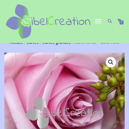
DÉPLIER/REPLIER
0
LA
NAVIGATION
Accueil
/
Cartes
/
Cartes grandes
/ Carte no 26 – Belle rose