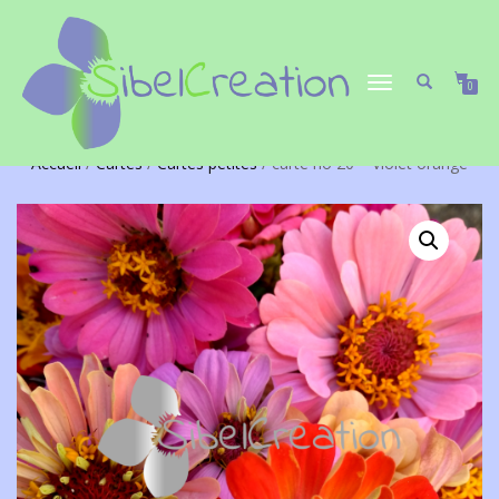
DÉPLIER/REPLIER
0
LA
NAVIGATION
Accueil
/
Cartes
/
Cartes petites
/ carte no 20 – Violet orange