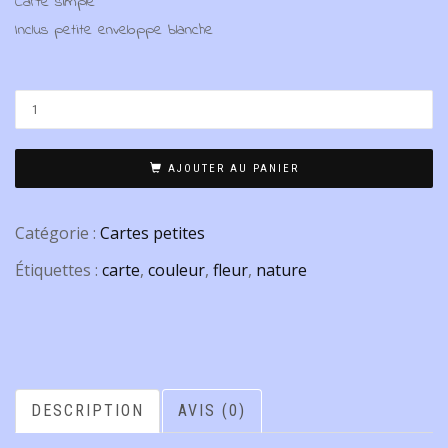
Carte simple
Inclus petite enveloppe blanche
AJOUTER AU PANIER
Catégorie :
Cartes petites
Étiquettes :
carte
,
couleur
,
fleur
,
nature
DESCRIPTION
AVIS (0)