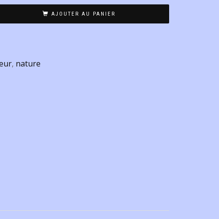
AJOUTER AU PANIER
leur
,
nature