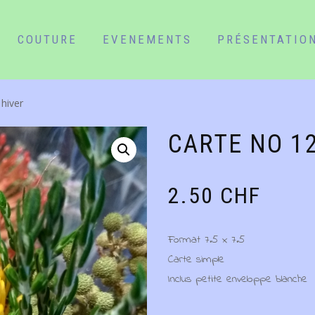
COUTURE
EVENEMENTS
PRÉSENTATIO
 hiver
CARTE NO 1
2.50
CHF
Format 7.5 x 7.5
Carte simple
Inclus petite enveloppe blanche